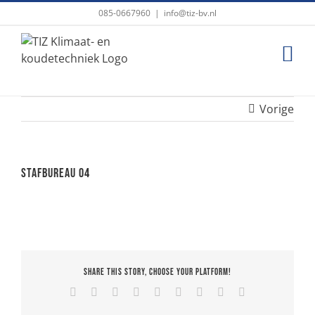
Ga
085-0667960
|
info@tiz-bv.nl
naar
inhoud
Vorige
Stafbureau 04
Share This Story, Choose Your Platform!
Facebook
X
Reddit
LinkedIn
WhatsApp
Tumblr
Pinterest
Vk
E-
mail