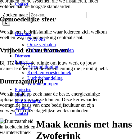
gebruiken tot de systemen die we installeren, moet
Contact
voldoen aan de hoogste standaarden.
Zoeken naar:
Gemoedelijke sfeer
We zijn een bedrijfsfamilie waar iedereen zich welkom
Over ons
voelt en waar samenwerking centraal staat.
Over ons
Onze verhalen
Vrijheid en vertrouwen
Cultuur & kernwaarden
Diensten
Producten
Bij TIZ krijg je de ruimte om jouw werk op jouw
Airconditioning
manier te doen, met de ondersteuning die je nodig hebt.
Koel- en vriestechniek
Luchtbehandeling
Duurzaamheid
Warmtepompen
Projecten
We zijn altijd op zoek naar de beste, energiezuinige
Nieuws
oplossingen voor onze klanten. Deze kernwaarden
Certificeringen
vormen de basis van onze bedrijfscultuur en zijn
Vacatures
verweven in onze dagelijkse werkzaamheden.
Contact
Maak kennis met hans
Zwoferink