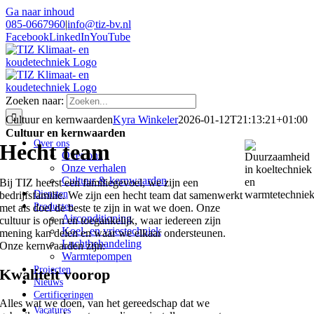
Ga naar inhoud
085-0667960
|
info@tiz-bv.nl
Facebook
LinkedIn
YouTube
Zoeken naar:
Cultuur en kernwaarden
Kyra Winkeler
2026-01-12T21:13:21+01:00
Cultuur en kernwaarden
Over ons
Hecht team
Over ons
Onze verhalen
Cultuur & kernwaarden
Bij TIZ heerst een familiegevoel, we zijn een
Diensten
bedrijfsfamilie. We zijn een hecht team dat samenwerkt
Producten
met als doel de beste te zijn in wat we doen. Onze
Airconditioning
cultuur is open en toegankelijk, waar iedereen zijn
Koel- en vriestechniek
mening kan delen en waar we elkaar ondersteunen.
Luchtbehandeling
Onze kernwaarden zijn:
Warmtepompen
Projecten
Kwaliteit voorop
Nieuws
Certificeringen
Alles wat we doen, van het gereedschap dat we
Vacatures