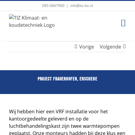
Ga
085-0667960
|
info@tiz-bv.nl
naar
inhoud
Vorige
Volgende
Project Frauenhofen, Enschede
W
ij
hebben hier
een VRF installatie voor het
kantoorgedeelte
geleverd
en op de
luchtbehandeling
s
kast zijn
twee
warmtepompen
geplaatst. Onze monteurs hadden bij deze klus een