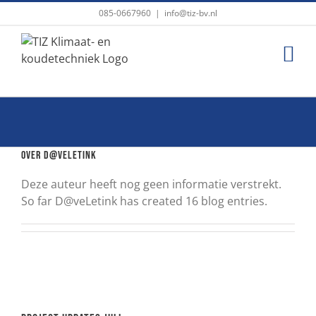
Ga
085-0667960
|
info@tiz-bv.nl
naar
inhoud
Over
D@veLetink
Deze auteur heeft nog geen informatie verstrekt.
So far D@veLetink has created 16 blog entries.