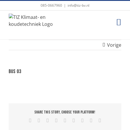
Ga
085-0667960
|
info@tiz-bv.nl
naar
inhoud
Vorige
Bus 03
Share This Story, Choose Your Platform!
Facebook
X
Reddit
LinkedIn
WhatsApp
Tumblr
Pinterest
Vk
E-
mail