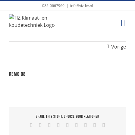
Ga
085-0667960
|
info@tiz-bv.nl
naar
inhoud
Vorige
Remo 08
Share This Story, Choose Your Platform!
Facebook
X
Reddit
LinkedIn
WhatsApp
Tumblr
Pinterest
Vk
E-
mail