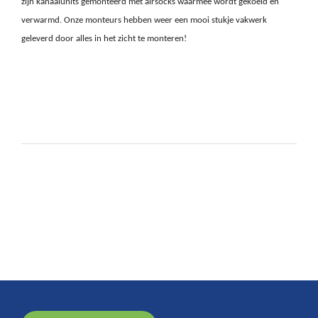
zijn kanaalunits gemonteerd met airsocks waarmee wordt gekoeld en
verwarmd. Onze monteurs hebben weer een mooi stukje vakwerk
geleverd door alles in het zicht te monteren!