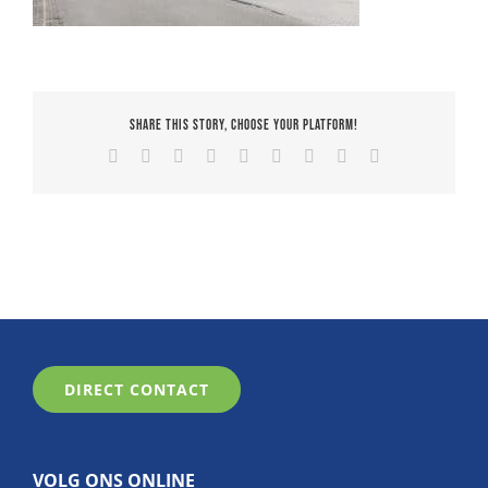
Share This Story, Choose Your Platform!
Facebook
X
Reddit
LinkedIn
WhatsApp
Tumblr
Pinterest
Vk
E-
mail
DIRECT CONTACT
VOLG ONS ONLINE