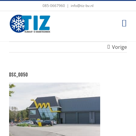
Ga
085-0667960
|
info@tiz-bv.nl
naar
inhoud
Vorige
DSC_0050