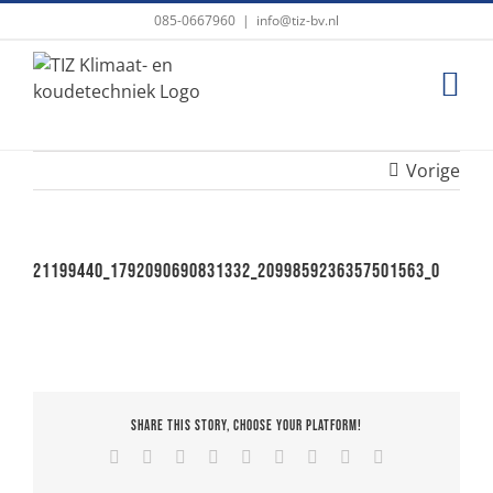
Ga
085-0667960
|
info@tiz-bv.nl
naar
inhoud
Vorige
21199440_1792090690831332_2099859236357501563_o
Share This Story, Choose Your Platform!
Facebook
X
Reddit
LinkedIn
WhatsApp
Tumblr
Pinterest
Vk
E-
mail