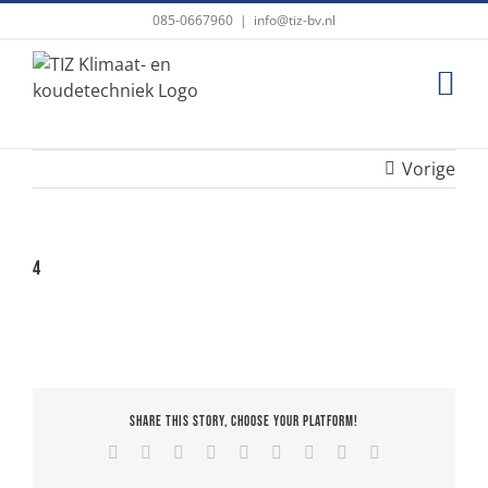
Ga
085-0667960
|
info@tiz-bv.nl
naar
inhoud
Vorige
4
Share This Story, Choose Your Platform!
Facebook
X
Reddit
LinkedIn
WhatsApp
Tumblr
Pinterest
Vk
E-
mail