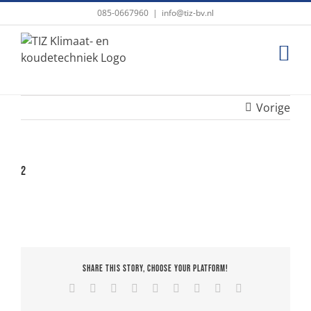
Ga
085-0667960
|
info@tiz-bv.nl
naar
inhoud
Vorige
2
Share This Story, Choose Your Platform!
Facebook
X
Reddit
LinkedIn
WhatsApp
Tumblr
Pinterest
Vk
E-
mail