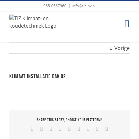
Ga
085-0667960
|
info@tiz-bv.nl
naar
inhoud
Vorige
Klimaat installatie dak 02
Share This Story, Choose Your Platform!
Facebook
X
Reddit
LinkedIn
WhatsApp
Tumblr
Pinterest
Vk
E-
mail