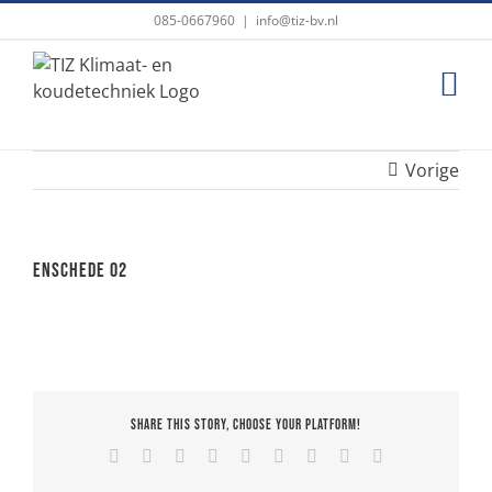
Ga
085-0667960
|
info@tiz-bv.nl
naar
inhoud
Vorige
Enschede 02
Share This Story, Choose Your Platform!
Facebook
X
Reddit
LinkedIn
WhatsApp
Tumblr
Pinterest
Vk
E-
mail