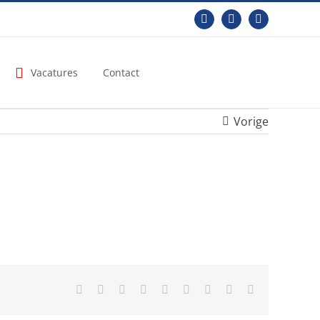
Facebook
LinkedIn
YouTube
Vacatures
Contact
Vorige
Facebook
X
Reddit
LinkedIn
WhatsApp
Tumblr
Pinterest
Vk
E-
mail