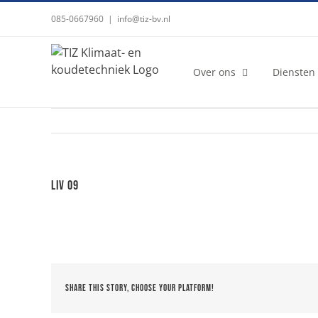
Ga
085-0667960
|
info@tiz-bv.nl
naar
inhoud
Over ons
Diensten
LIV 09
Share This Story, Choose Your Platform!