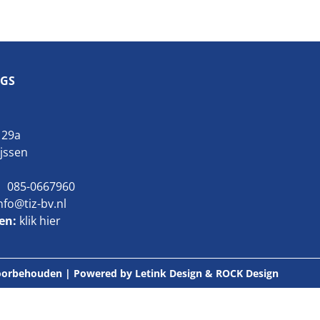
GS
 29a
ijssen
085-0667960
nfo@tiz-bv.nl
ten:
klik hier
 voorbehouden | Powered by
Letink Design
&
ROCK Design