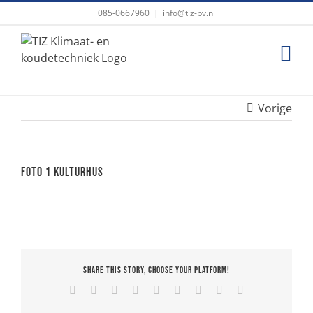
Ga
085-0667960
|
info@tiz-bv.nl
naar
inhoud
Vorige
Foto 1 Kulturhus
Share This Story, Choose Your Platform!
Facebook
X
Reddit
LinkedIn
WhatsApp
Tumblr
Pinterest
Vk
E-
mail