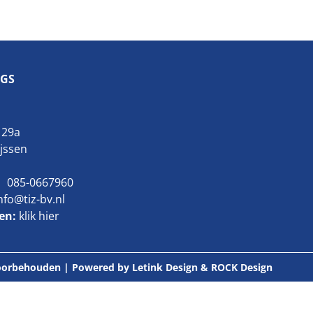
GS
 29a
ijssen
085-0667960
nfo@tiz-bv.nl
ten:
klik hier
 voorbehouden | Powered by
Letink Design
&
ROCK Design