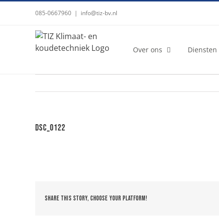
Ga
085-0667960
|
info@tiz-bv.nl
naar
inhoud
Over ons
Diensten
DSC_0122
Share This Story, Choose Your Platform!