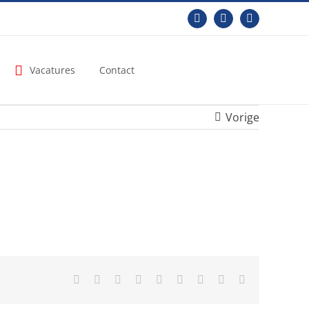
Facebook
LinkedIn
YouTube
Vacatures
Contact
Vorige
Facebook
X
Reddit
LinkedIn
WhatsApp
Tumblr
Pinterest
Vk
E-
mail