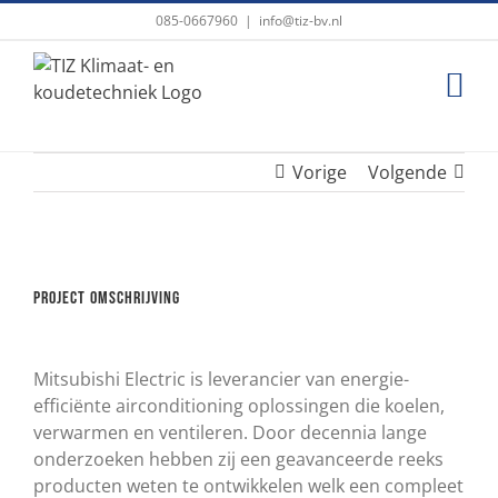
Ga
085-0667960
|
info@tiz-bv.nl
naar
inhoud
Vorige
Volgende
View
Larger
Project omschrijving
Image
Mitsubishi Electric is leverancier van energie-
efficiënte airconditioning oplossingen die koelen,
verwarmen en ventileren. Door decennia lange
onderzoeken hebben zij een geavanceerde reeks
producten weten te ontwikkelen welk een compleet