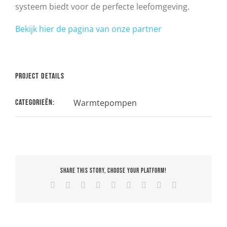
systeem biedt voor de perfecte leefomgeving.
Bekijk hier de pagina van onze partner
Project details
Warmtepompen
Categorieën:
Share This Story, Choose Your Platform!
Facebook
X
Reddit
LinkedIn
WhatsApp
Tumblr
Pinterest
Vk
E-
mail