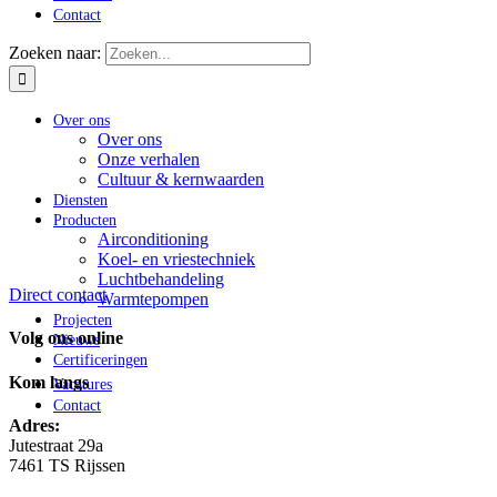
Contact
Zoeken naar:
Over ons
Over ons
Onze verhalen
Cultuur & kernwaarden
Diensten
Producten
Airconditioning
Koel- en vriestechniek
Luchtbehandeling
Direct contact
Warmtepompen
Projecten
Volg ons online
Nieuws
Certificeringen
Kom langs
Vacatures
Contact
Adres:
Jutestraat 29a
7461 TS Rijssen