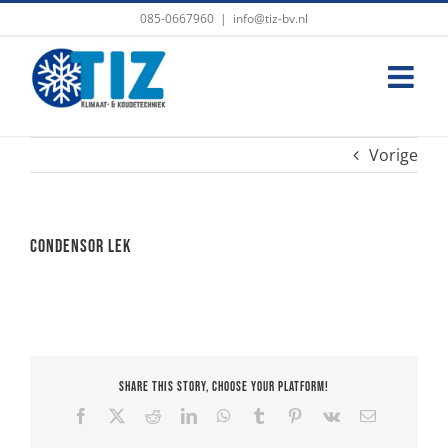
Ga
085-0667960
|
info@tiz-bv.nl
naar
inhoud
Vorige
Condensor lek
Share This Story, Choose Your Platform!
Facebook
X
Reddit
LinkedIn
WhatsApp
Tumblr
Pinterest
Vk
E-
mail