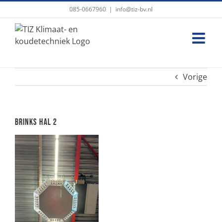
Ga
085-0667960
|
info@tiz-bv.nl
naar
inhoud
Vorige
Brinks Hal 2