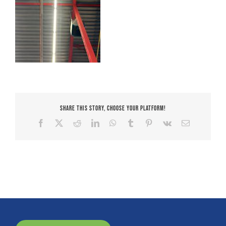
Share This Story, Choose Your Platform!
Facebook
X
Reddit
LinkedIn
WhatsApp
Tumblr
Pinterest
Vk
E-
mail