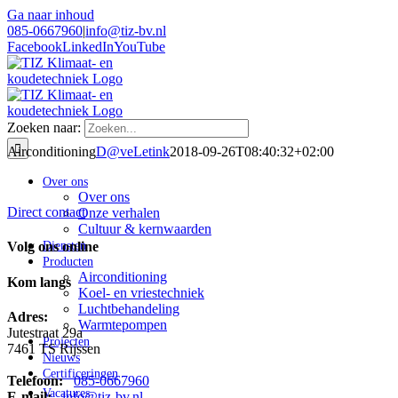
Ga naar inhoud
085-0667960
|
info@tiz-bv.nl
Facebook
LinkedIn
YouTube
Zoeken naar:
Airconditioning
D@veLetink
2018-09-26T08:40:32+02:00
Over ons
Over ons
Direct contact
Onze verhalen
Cultuur & kernwaarden
Diensten
Volg ons online
Producten
Airconditioning
Kom langs
Koel- en vriestechniek
Luchtbehandeling
Adres:
Warmtepompen
Jutestraat 29a
Projecten
7461 TS Rijssen
Nieuws
Certificeringen
Telefoon:
085-0667960
Vacatures
E-mail:
info@tiz-bv.nl