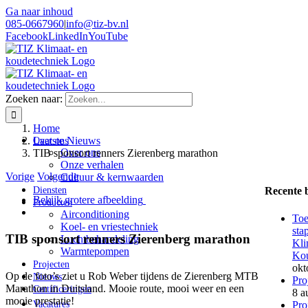
Ga naar inhoud
085-0667960
|
info@tiz-bv.nl
Facebook
LinkedIn
YouTube
Zoeken naar:
Home
Laatste Nieuws
Over ons
Over ons
TIB sponsort renners Zierenberg marathon
Onze verhalen
Vorige
Volgende
Cultuur & kernwaarden
Diensten
Recente 
Bekijk grotere afbeelding
Producten
Airconditioning
Toe
Koel- en vriestechniek
sta
TIB sponsort renners Zierenberg marathon
Luchtbehandeling
Kli
Warmtepompen
Kou
Projecten
okt
Op de foto’s ziet u Rob Weber tijdens de Zierenberg MTB
Nieuws
Pro
Marathon in Duitsland. Mooie route, mooi weer en een
Certificeringen
8 a
mooie prestatie!
Pro
Vacatures