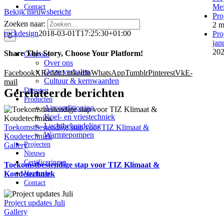
Mei
Contact
Bekijk nieuwsbericht
Pro
Zoeken naar:
2 m
rockdesign
2018-03-01T17:25:30+01:00
Pro
jan
20
Share This Story, Choose Your Platform!
Over ons
Over ons
Onze verhalen
Facebook
X
Reddit
LinkedIn
WhatsApp
Tumblr
Pinterest
Vk
E-
Cultuur & kernwaarden
mail
Gerelateerde berichten
Diensten
Producten
Airconditioning
Koel- en vriestechniek
Luchtbehandeling
Toekomstbestendige stap voor TIZ Klimaat &
Warmtepompen
Koudetechniek
Projecten
Gallery
Nieuws
Certificeringen
Toekomstbestendige stap voor TIZ Klimaat &
Vacatures
Koudetechniek
Contact
Project updates Juli
Gallery