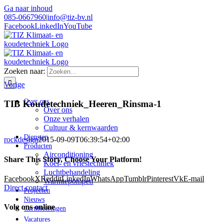
Ga naar inhoud
085-0667960
|
info@tiz-bv.nl
Facebook
LinkedIn
YouTube
Zoeken naar:
Vorige
Over ons
TIB Koudetechniek_Heeren_Rinsma-1
Over ons
Onze verhalen
Cultuur & kernwaarden
Diensten
rockdesign
2015-09-09T06:39:54+02:00
Producten
Airconditioning
Share This Story, Choose Your Platform!
Koel- en vriestechniek
Luchtbehandeling
Facebook
X
Reddit
LinkedIn
WhatsApp
Tumblr
Pinterest
Vk
E-mail
Warmtepompen
Direct contact
Projecten
Nieuws
Volg ons online
Certificeringen
Vacatures