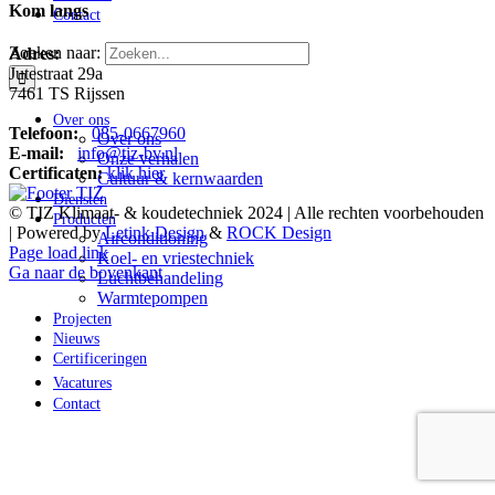
Kom langs
Contact
Zoeken naar:
Adres:
Jutestraat 29a
7461 TS Rijssen
Over ons
Telefoon:
085-0667960
Over ons
E-mail:
info@tiz-bv.nl
Onze verhalen
Certificaten:
klik hier
Cultuur & kernwaarden
Diensten
© TIZ Klimaat- & koudetechniek 2024 | Alle rechten voorbehouden
Producten
| Powered by
Letink Design
&
ROCK Design
Airconditioning
Page load link
Koel- en vriestechniek
Ga naar de bovenkant
Luchtbehandeling
Warmtepompen
Projecten
Nieuws
Certificeringen
Vacatures
Contact