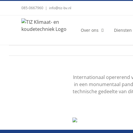
Ga
085-0667960
|
info@tiz-bv.nl
naar
inhoud
Over ons
Diensten
Internationaal opererend 
in een monumentaal pand i
technische gedeelte van di