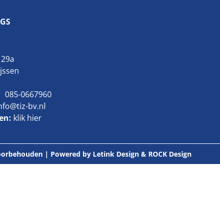
GS
 29a
ijssen
085-0667960
nfo@tiz-bv.nl
ten:
klik hier
 voorbehouden | Powered by
Letink Design
&
ROCK Design