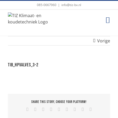
Ga
085-0667960
|
info@tiz-bv.nl
naar
inhoud
Vorige
TIB_HPValves_3-2
Share This Story, Choose Your Platform!
Facebook
X
Reddit
LinkedIn
WhatsApp
Tumblr
Pinterest
Vk
E-
mail