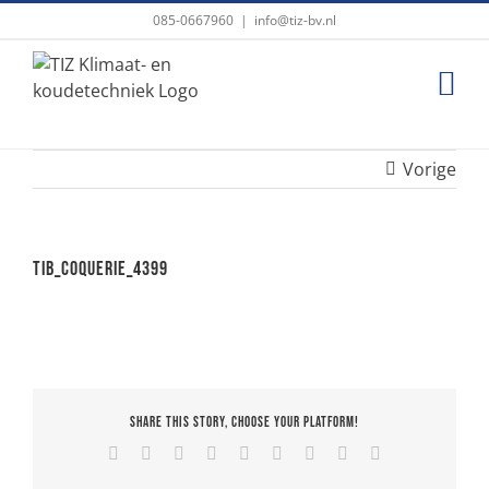
Ga
085-0667960
|
info@tiz-bv.nl
naar
inhoud
Vorige
TIB_Coquerie_4399
Share This Story, Choose Your Platform!
Facebook
X
Reddit
LinkedIn
WhatsApp
Tumblr
Pinterest
Vk
E-
mail