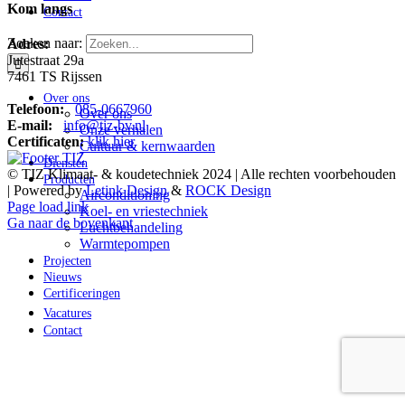
Kom langs
Contact
Zoeken naar:
Adres:
Jutestraat 29a
7461 TS Rijssen
Over ons
Telefoon:
085-0667960
Over ons
E-mail:
info@tiz-bv.nl
Onze verhalen
Certificaten:
klik hier
Cultuur & kernwaarden
Diensten
© TIZ Klimaat- & koudetechniek 2024 | Alle rechten voorbehouden
Producten
| Powered by
Letink Design
&
ROCK Design
Airconditioning
Page load link
Koel- en vriestechniek
Ga naar de bovenkant
Luchtbehandeling
Warmtepompen
Projecten
Nieuws
Certificeringen
Vacatures
Contact