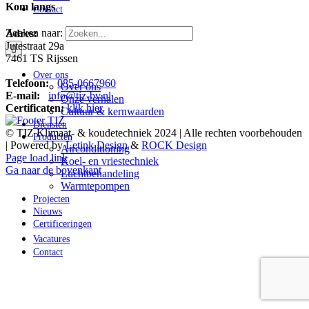
Kom langs
Contact
Zoeken naar:
Adres:
Jutestraat 29a
7461 TS Rijssen
Over ons
Telefoon:
085-0667960
Over ons
E-mail:
info@tiz-bv.nl
Onze verhalen
Certificaten:
klik hier
Cultuur & kernwaarden
Diensten
© TIZ Klimaat- & koudetechniek 2024 | Alle rechten voorbehouden
Producten
| Powered by
Letink Design
&
ROCK Design
Airconditioning
Page load link
Koel- en vriestechniek
Ga naar de bovenkant
Luchtbehandeling
Warmtepompen
Projecten
Nieuws
Certificeringen
Vacatures
Contact