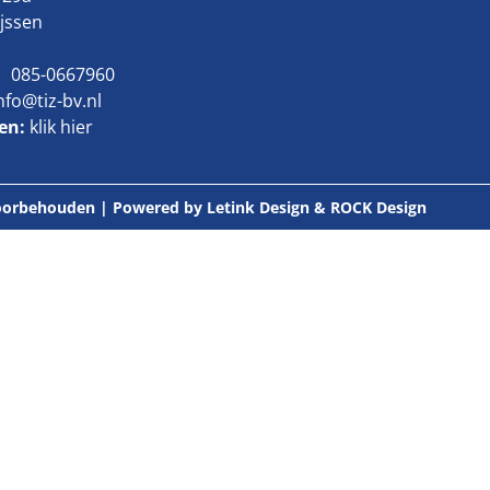
ijssen
085-0667960
nfo@tiz-bv.nl
ten:
klik hier
 voorbehouden | Powered by
Letink Design
&
ROCK Design