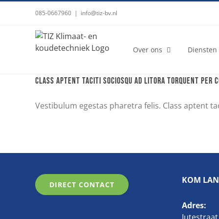
Ga
085-0667960
|
info@tiz-bv.nl
naar
inhoud
Over ons
Diensten
Class aptent taciti sociosqu ad litora torquent per 
Vestibulum egestas pharetra felis. Class aptent tacit
KOM LAN
DIRECT CONTACT
Adres:
Jutestraat