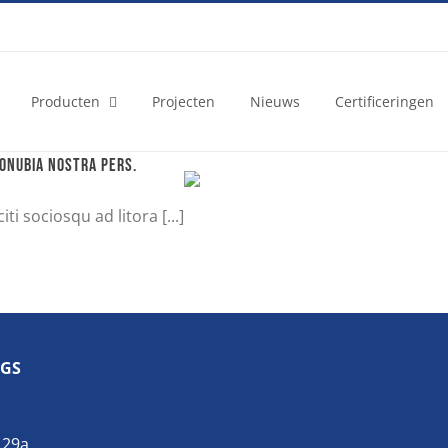
Producten
Projecten
Nieuws
Certificeringen
conubia nostra pers.
i sociosqu ad litora [...]
GS
 29a