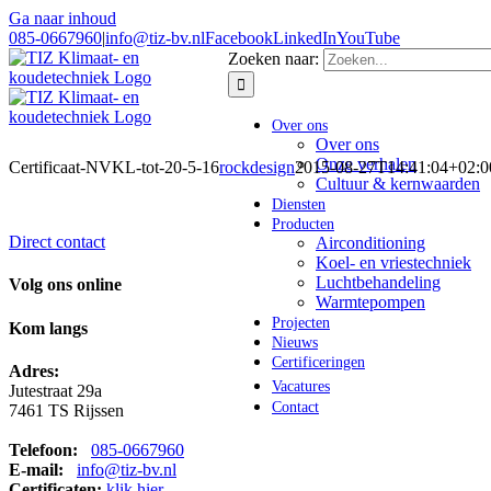
Ga naar inhoud
085-0667960
|
info@tiz-bv.nl
Facebook
LinkedIn
YouTube
Zoeken naar:
Over ons
Over ons
Onze verhalen
Certificaat-NVKL-tot-20-5-16
rockdesign
2015-08-27T14:41:04+02:0
Cultuur & kernwaarden
Diensten
Producten
Direct contact
Airconditioning
Koel- en vriestechniek
Luchtbehandeling
Volg ons online
Warmtepompen
Projecten
Kom langs
Nieuws
Certificeringen
Adres:
Vacatures
Jutestraat 29a
Contact
7461 TS Rijssen
Telefoon:
085-0667960
E-mail:
info@tiz-bv.nl
Certificaten:
klik hier