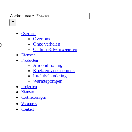
Zoeken naar:
Over ons
Over ons
Onze verhalen
0
Cultuur & kernwaarden
Diensten
Producten
Airconditioning
Koel- en vriestechniek
Luchtbehandeling
Warmtepompen
Projecten
Nieuws
Certificeringen
Vacatures
Contact