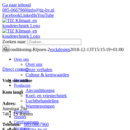
Ga naar inhoud
085-0667960
|
info@tiz-bv.nl
Facebook
LinkedIn
YouTube
Zoeken naar:
Airconditioning-Rijssen-2
rockdesign
2018-12-13T15:15:19+01:00
Over ons
Over ons
Direct contact
Onze verhalen
Cultuur & kernwaarden
Diensten
Volg ons online
Producten
Airconditioning
Kom langs
Koel- en vriestechniek
Luchtbehandeling
Adres:
Warmtepompen
Jutestraat 29a
Projecten
7461 TS Rijssen
Nieuws
Certificeringen
Telefoon:
085-0667960
Vacatures
E-mail:
info@tiz-bv.nl